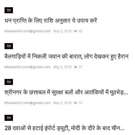
देश
धन प्राप्ति के लिए राशि अनुसार ये उपाय करें
bhavtarini.com@gmail.com
May 5, 2018
42
देश
बैलगाड़ियों में निकली जवान की बारात, लोग देखकर हुए हैरान
bhavtarini.com@gmail.com
May 5, 2018
37
देश
श्रीनगर के छत्ताबल में सुरक्षा बलों और आतंकियों में मुठभेड़...
bhavtarini.com@gmail.com
May 5, 2018
53
देश
28 दवाओं से हटाई इंपोर्ट ड्यूटी, मोदी के दौरे के बाद चीन...