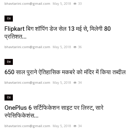
bhavtarini.com@gmail.com
May 5, 2018
33
देश
Flipkart बिग शॉपिंग डेज सेल 13 मई से, मिलेगी 80
प्रतिशत...
bhavtarini.com@gmail.com
May 5, 2018
36
देश
650 साल पुराने ऐतिहासिक मकबरे को मंदिर में किया तब्दील
bhavtarini.com@gmail.com
May 5, 2018
34
देश
OnePlus 6 सर्टिफिकेशन साइट पर लिस्ट, सारे
स्पेसिफिकेशंस...
bhavtarini.com@gmail.com
May 5, 2018
34