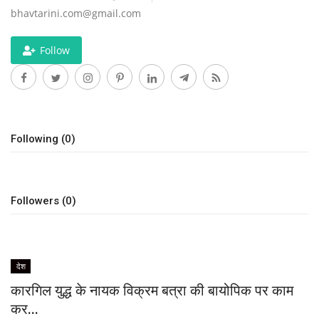
bhavtarini.com@gmail.com
छत्तीसगढ़
Follow
राजस्थान
पंजाब
Following (0)
उत्तराखंड
उत्तर प्रदेश
Followers (0)
ओडिशा
झारखंड
देश
लाइफस्टाइल
कारगिल युद्ध के नायक विक्रम बत्रा की बायोपिक पर काम
कर...