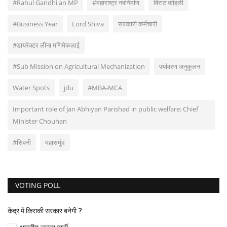
#Rahul Gandhi an MP
#महाराष्ट्र नवनिर्माण
विराट कोहली
#Business Year
Lord Shiva
सरकारी कर्मचारी
#डायरेक्टर लीना मणिमेकलाई
#Sub Mission on Agricultural Mechanization
पर्यावरण अनुकूलन
Water Spots
jdu
#MBA-MCA
Important role of Jan Abhiyan Parishad in public welfare: Chief
Minister Chouhan
#सिवनी
महासमुंद
VOTING POLL
केंद्र में किसकी सरकार बनेगी ?