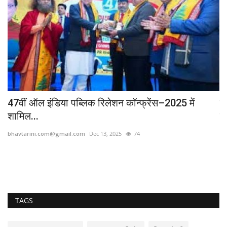
ट
47वीं ऑल इंडिया पब्लिक रिलेशन कॉन्फ्रेंस–2025 में
रा
शामिल...
मज
bhavtarini.com@gmail.com
Dec 13, 2025
74
bh
TAGS