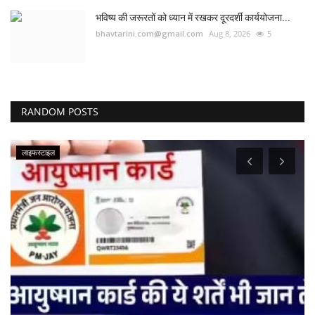
भविष्य की जरूरतों को ध्यान में रखकर दूरदर्शी कार्ययोजना...
bhavtarini.com@gmail.com
Aug 8, 2026
5
RANDOM POSTS
लाइफस्टाइल
झ
शस
bh