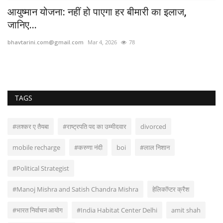
आयुष्मान योजना: नहीं हो पाएगा हर बीमारी का इलाज,
जानिए...
bhavtarini.com@gmail.com
Mar 4, 2026
78
TAGS
#लश्कर ए तैयबा
#राष्ट्रपति पद का उम्मीदवार
divorced
mobile recharge
#करुणा नंदी
boi
#लाल निशान
#Political Strategist
#Manoj Mishra and Satish Chandra Mishra
हेलिकॉप्टर क्रैश
#भारत निर्वाचन आयोग
#India Habitat Center Delhi
amit shah