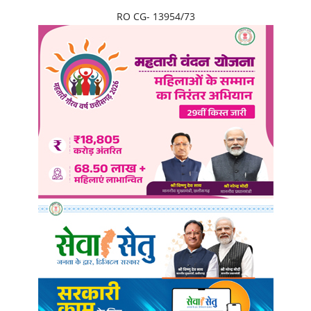
RO CG- 13954/73
छत्तीसगढ़
राजस्थान
पंजाब
उत्तराखंड
उत्तर प्रदेश
ओडिशा
झारखंड
लाइफस्टाइल