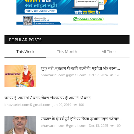
कैरियर
पर्यटन
खेल
POPULAR POSTS
धर्म
This Week
This Month
All Time
मनोरंजन
शुद्र नही, ब्राह्मण थे महर्षि बाल्मीकि, प्रचेता और वरुण...
bhavtarini.com@gmail.com
Oct 17, 2024
128
बिजनेस
राशिफल
घर पर ही आसानी से बनाएं सेक्स टॉयघर पर ही आसानी से बनाएं...
bhavtarini.com@gmail.com
Jun 20, 2019
106
संपर्क
सरकार के दो वर्ष पूर्ण होने पर जिला प्रभारी मंत्री गजेन्द्र...
bhavtarini.com@gmail.com
Dec 13, 2025
100