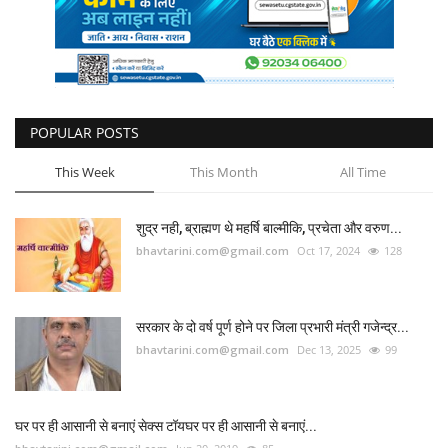
कैरियर
पर्यटन
खेल
POPULAR POSTS
धर्म
This Week
This Month
All Time
मनोरंजन
शुद्र नही, ब्राह्मण थे महर्षि बाल्मीकि, प्रचेता और वरुण...
bhavtarini.com@gmail.com
Oct 17, 2024
128
बिजनेस
राशिफल
सरकार के दो वर्ष पूर्ण होने पर जिला प्रभारी मंत्री गजेन्द्र...
bhavtarini.com@gmail.com
Dec 13, 2025
99
संपर्क
घर पर ही आसानी से बनाएं सेक्स टॉयघर पर ही आसानी से बनाएं...