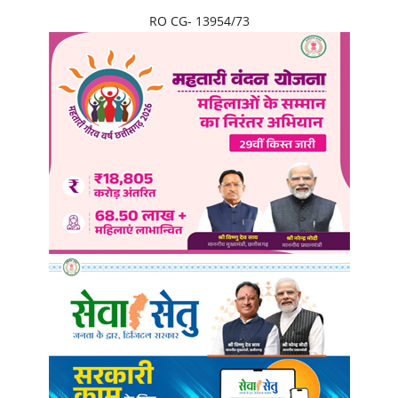
RO CG- 13954/73
छत्तीसगढ़
राजस्थान
पंजाब
उत्तराखंड
उत्तर प्रदेश
ओडिशा
झारखंड
लाइफस्टाइल