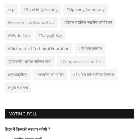
ncp
#Patel Engineering
#Opening Ceremony
#Economic & Geopolitical
#दीवान हाउसिंग फाइनेंस कॉर्पोरेशन
#World Cup
#Satyajit Ray
#Dictorate of Technical Education
#सिंधिया कालीन
पूर्व राष्ट्रीय अध्यक्ष सोनिया गांधी
#Congress's second list
#एमआईटीएस
#कांग्रेस की फंडिंग
#14 दिन की न्यायिक हिरासत
#भूख न लगना
VOTING POLL
केंद्र में किसकी सरकार बनेगी ?