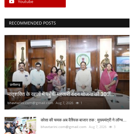
Youtube
RECOMMENDED POSTS
छत्तीसगढ़
मातृशक्ति के खातों में पहुँची महतारी वंदन योजना की 30वीं...
bhavtarini.com@gmail.com
Aug 7, 2026
1
कोसा की चमक अब वैश्विक बाजार तक : मुख्यमंत्री ने लॉन्च...
bhavtarini.com@gmail.com
Aug 7, 2026
3