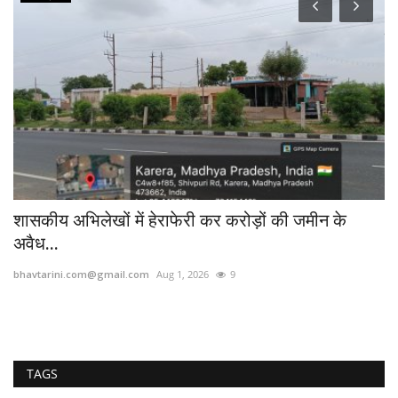
न
सो
bh
शासकीय अभिलेखों में हेराफेरी कर करोड़ों की जमीन के
अवैध...
bhavtarini.com@gmail.com
Aug 1, 2026
9
TAGS