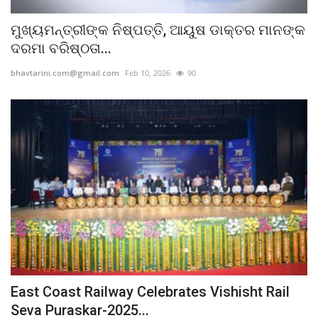
ମୁଖ୍ୟମନ୍ତ୍ରୀଙ୍କ ନିଷ୍ପତ୍ତି, ଆୟୁଷ ଡାକ୍ତର ମାନଙ୍କ
ଦରମା ବରିଷ୍ଠତା...
bhavtarini.com@gmail.com
Feb 10, 2026
90
East Coast Railway Celebrates Vishisht Rail
Seva Puraskar-2025...