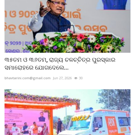
୩୫ତମ ଓ ୩୬ତମ, ​ରାଜ୍ୟ ଚଳଚ୍ଚିତ୍ର ପୁରସ୍କାର
ସମାରୋହରେ ଯୋଗଦେଲେ...
bhavtarini.com@gmail.com
Jun 27, 2026
30