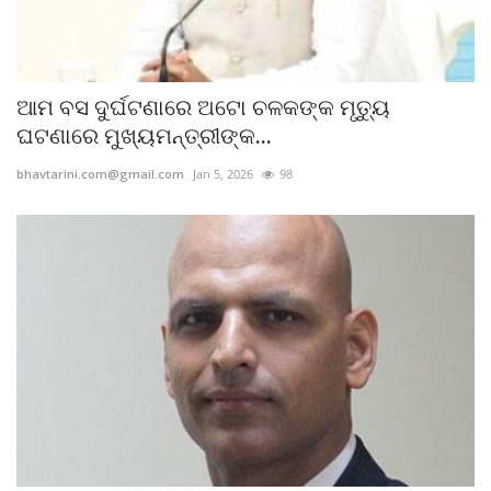
ଆମ ବସ ଦୁର୍ଘଟଣାରେ ଅଟୋ ଚଳକଙ୍କ ମୃତ୍ୟୁ
ଘଟଣାରେ ମୁଖ୍ୟମନ୍ତ୍ରୀଙ୍କ...
bhavtarini.com@gmail.com
Jan 5, 2026
98