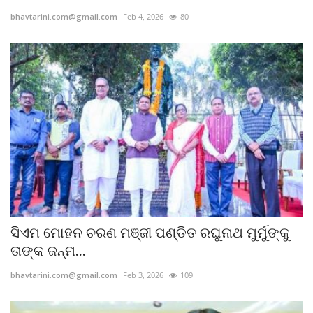
bhavtarini.com@gmail.com
Feb 4, 2026
80
ସିଏମ ମୋହନ ଚରଣ ମଞ୍ଜୀ ପଣ୍ଡିତ ରଘୁନାଥ ମୁର୍ମୁଙ୍କୁ
ତାଙ୍କ ଜନ୍ମ...
bhavtarini.com@gmail.com
Feb 3, 2026
109