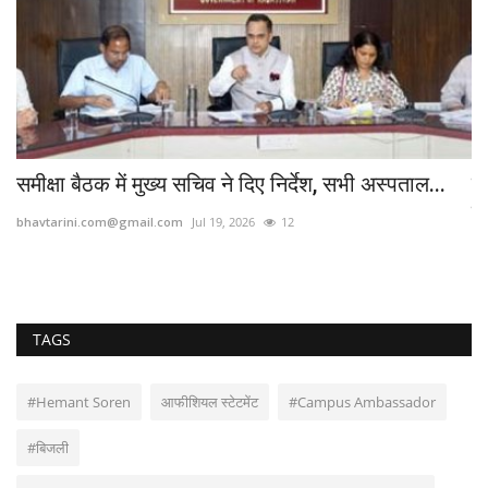
..
समीक्षा बैठक में मुख्य सचिव ने दिए निर्देश, सभी अस्पताल...
व
पि
bhavtarini.com@gmail.com
Jul 19, 2026
12
bh
TAGS
#Hemant Soren
आफीशियल स्टेटमेंट
#Campus Ambassador
#बिजली