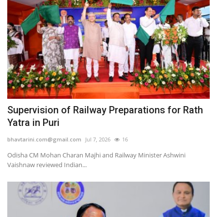
कैरियर
पर्यटन
खेल
धर्म
मनोरंजन
Supervision of Railway Preparations for Rath
Yatra in Puri
बिजनेस
bhavtarini.com@gmail.com
Jul 7, 2026
16
राशिफल
Odisha CM Mohan Charan Majhi and Railway Minister Ashwini
Vaishnaw reviewed Indian...
संपर्क