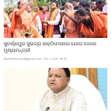
ସୁବର୍ଣ୍ଣପୁର ସୁଭଦ୍ରା ଶକ୍ତିମେଳାରେ ଯୋଗ ଦେଲେ
ମୁଖ୍ୟମନ୍ତ୍ରୀ
bhavtarini.com@gmail.com
Feb 1, 2026
83