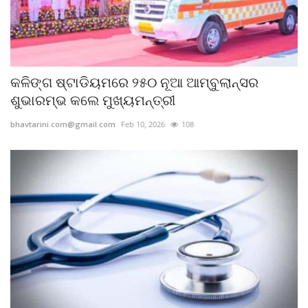
କଳିଙ୍ଗ ଷ୍ଟାଡିୟମରେ ୨୫୦ ନୂଆ ଆମ୍ବୁଲାନ୍ସର
ଶୁଭାରମ୍ଭ କଲେ ମୁଖ୍ୟମନ୍ତ୍ରୀ
bhavtarini.com@gmail.com
Feb 10, 2026
108