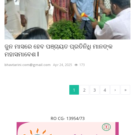
ଜୁନ ମାସରେ ହେବ ପଞ୍ଚାୟତ ପ୍ରତିନିଧି ମାନଙ୍କ
ମହାସମାବେଶ l
bhavtarini.com@gmail.com
Apr 24, 2025
173
›
»
1
2
3
4
RO CG- 13954/73