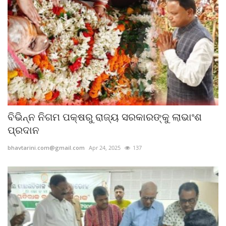
ବିଭିନ୍ନ ନିଗମ ପକ୍ଷରୁ ରାଜ୍ୟ ସରକାରଙ୍କୁ ଲାଭାଂଶ
ପ୍ରଦାନ
bhavtarini.com@gmail.com
Apr 24, 2025
137