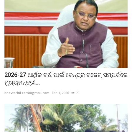
2026-27 ଆର୍ଥିକ ବର୍ଷ ପାଇଁ କେନ୍ଦ୍ର ବଜେଟ୍ ସମ୍ପର୍କରେ
ମୁଖ୍ୟମନ୍ତ୍ରୀ...
bhavtarini.com@gmail.com
Feb 1, 2026
71