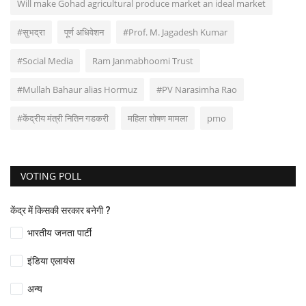
Will make Gohad agricultural produce market an ideal market
#सुभद्रा
पूर्ण अधिवेशन
#Prof. M. Jagadesh Kumar
#Social Media
Ram Janmabhoomi Trust
#Mullah Bahaur alias Hormuz
#PV Narasimha Rao
#केंद्रीय मंत्री नितिन गडकरी
महिला शोषण मामला
pmo
VOTING POLL
केंद्र में किसकी सरकार बनेगी ?
भारतीय जनता पार्टी
इंडिया एलायंस
अन्य