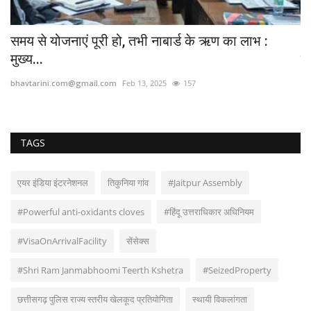
..
समय से योजनाएं पूरी हो, तभी नाबार्ड के ऋण का लाभ :
भ
मुख्य...
मैं
bhavtarini.com@gmail.com
Feb 13, 2025
157
bh
TAGS
एयर इंडिया इंटरनेशनल
तिकुनिया गांव
#Jaitpur Assembly
#Powerful anti-oxidants cloves
#हिंदू उत्तराधिकार अधिनियम
#VisaOnArrivalFacility
सेंसेक्स
#Shri Ram Janmabhoomi Teerth Kshetra
#SeizedProperty
छत्तीसगढ़ पुलिस राज्य स्तरीय खेलकूद प्रतियोगिता
स्थायी विकलांगता