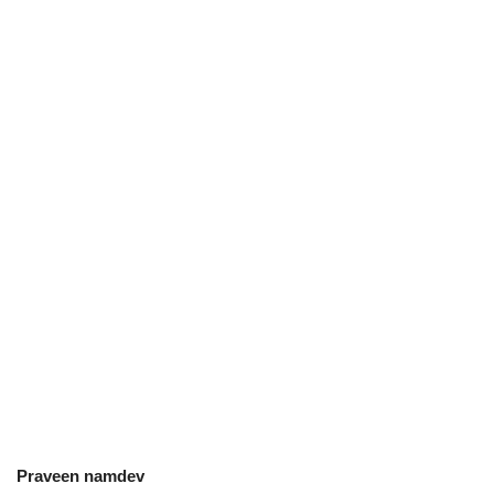
छत्तीसगढ़
राजस्थान
पंजाब
उत्तराखंड
उत्तर प्रदेश
ओडिशा
झारखंड
लाइफस्टाइल
Praveen namdev