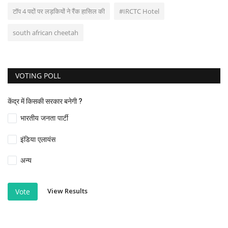
टॉप 4 पदों पर लड़कियों ने रैंक हासिल की
#IRCTC Hotel
south african cheetah
VOTING POLL
केंद्र में किसकी सरकार बनेगी ?
भारतीय जनता पार्टी
इंडिया एलायंस
अन्य
View Results
Vote