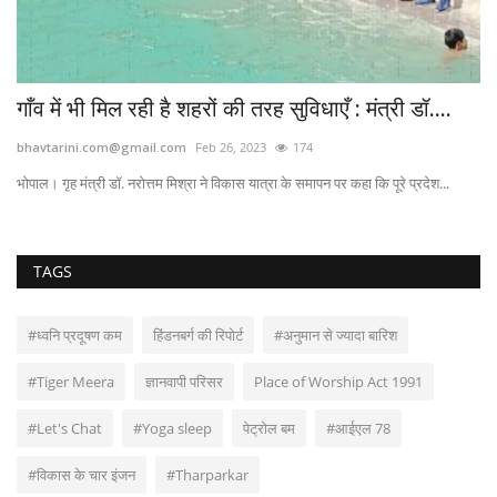
गाँव में भी मिल रही है शहरों की तरह सुविधाएँ : मंत्री डॉ....
bhavtarini.com@gmail.com
Feb 26, 2023
174
भोपाल। गृह मंत्री डॉ. नरोत्तम मिश्रा ने विकास यात्रा के समापन पर कहा कि पूरे प्रदेश...
TAGS
#ध्वनि प्रदूषण कम
हिंडनबर्ग की रिपोर्ट
#अनुमान से ज्यादा बारिश
#Tiger Meera
ज्ञानवापी परिसर
Place of Worship Act 1991
#Let's Chat
#Yoga sleep
पेट्रोल बम
#आईएल 78
#विकास के चार इंजन
#Tharparkar