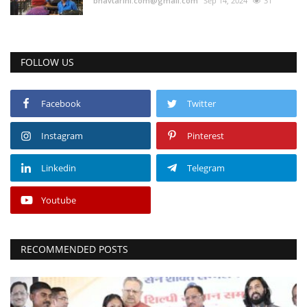
bhavtarini.com@gmail.com
Sep 14, 2024
31
FOLLOW US
Facebook
Twitter
Instagram
Pinterest
Linkedin
Telegram
Youtube
RECOMMENDED POSTS