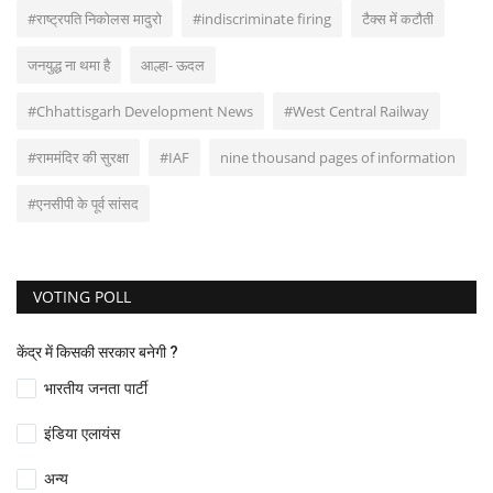
#राष्ट्रपति निकोलस मादुरो
#indiscriminate firing
टैक्स में कटौती
जनयुद्ध ना थमा है
आल्हा- ऊदल
#Chhattisgarh Development News
#West Central Railway
#राममंदिर की सुरक्षा
#IAF
nine thousand pages of information
#एनसीपी के पूर्व सांसद
VOTING POLL
केंद्र में किसकी सरकार बनेगी ?
भारतीय जनता पार्टी
इंडिया एलायंस
अन्य