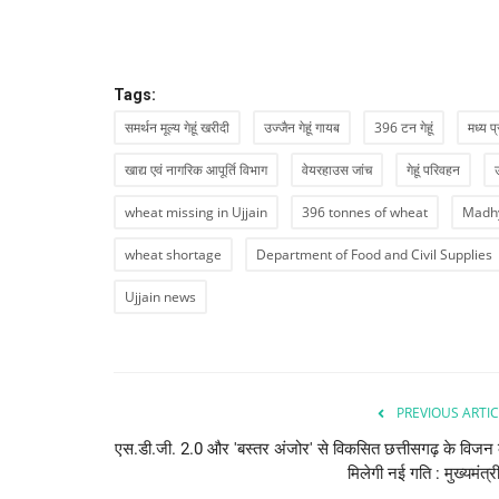
Tags:
Gaumata I wish you too had the 
समर्थन मूल्य गेहूं खरीदी
उज्जैन गेहूं गायब
396 टन गेहूं
मध्य प्
vote: 16 गायों...
खाद्य एवं नागरिक आपूर्ति विभाग
वेयरहाउस जांच
गेहूं परिवहन
bhavtarini.com@gmail.com
Sep 15, 2022
239
wheat missing in Ujjain
396 tonnes of wheat
Madhy
wheat shortage
Department of Food and Civil Supplies
Ujjain news
PREVIOUS ARTIC
एस.डी.जी. 2.0 और 'बस्तर अंजोर' से विकसित छत्तीसगढ़ के विजन
मिलेगी नई गति : मुख्यमंत्री