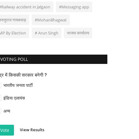
#Railway accident in Jalgaon
#Messaging app
#रुतुराज गायकवाड़
#MohanBhagwat
MP By Election
# Arun Singh
भाजपा कार्यालय
VOTING POLL
ंद्र में किसकी सरकार बनेगी ?
भारतीय जनता पार्टी
इंडिया एलायंस
अन्य
View Results
Vote