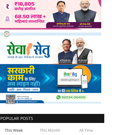
POPULAR POSTS
This Week
This Month
All Time