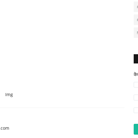
के
Img
l.com