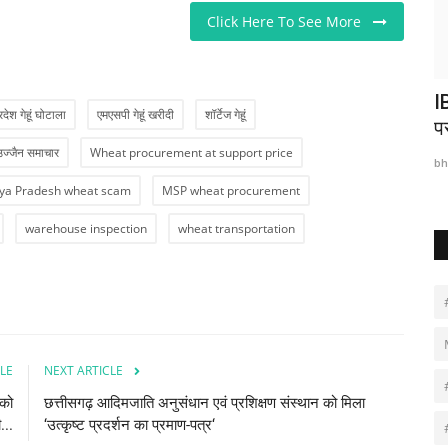
Click Here To See More
right to
पुलिस और नक्सलियों के बीच हुई मुठभेंड, दो महिला
I
रदेश गेहूं घोटाला
एमएसपी गेहूं खरीदी
शॉर्टेज गेहूं
नक्सली...
प
उज्जैन समाचार
Wheat procurement at support price
bhavtarini.com@gmail.com
Apr 22, 2023
335
bh
a Pradesh wheat scam
MSP wheat procurement
warehouse inspection
wheat transportation
LE
NEXT ARTICLE
 को
छत्तीसगढ़ आदिमजाति अनुसंधान एवं प्रशिक्षण संस्थान को मिला
...
‘उत्कृष्ट प्रदर्शन का प्रमाण-पत्र‘