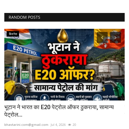
RANDOM POSTS
बिजनेस
भूटान ने भारत का E20 पेट्रोल ऑफर ठुकराया, सामान्य
जि
पेट्रोल...
सौ
bhavtarini.com@gmail.com
Jul 4, 2026
20
bh