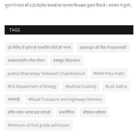
भूटान ने भारत की E20 पेट्रोल सप्लाई का प्रस्ताव फिलहाल ठुकरा दिया है। सरकार ने पुराने...
TAGS
09 मिनिट में ड्रोन से प्रज्वलित दीपों की गणना
#इजराइल की चिंता में प्रधानमंत्री
#अंतरराष्ट्रीय स्पेस स्टेशन
#शहपुरा विधानसभा
Justice Dhananjay Yashwant Chandrachud
#Wife Priya Nath
#US Department of Energy
#Judicial Custody
#Lok Sabha
#पंचमढ़ी
#Road Transport and Highways Minister
#विंड सर्फर कात्या इडा कोएल्हो
#आर्मीनिया
कौशल्या महोत्सव
Minimum of first grade admission