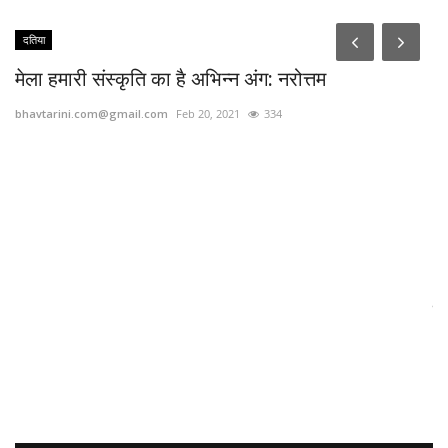
दतिया
मेला हमारी संस्कृति का है अभिन्न अंग: नरोत्तम
bhavtarini.com@gmail.com
Feb 20, 2021
334
.
Z
जा
bh