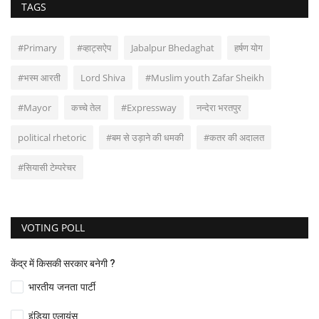
TAGS
#Primary
#व्हाट्सऐप
Jabalpur Bhedaghat
हर्षण योग
#भस्म आरती
Lord Shiva
#Muslim youth Zafar Sheikh
#Mayor
कच्चे तेल
#Expressway
नन्देरा भरतपुर
political rhetoric
#बम से उड़ाने की धमकी
#कतर की अदालत
#सियासी टेम्परेचर
VOTING POLL
केंद्र में किसकी सरकार बनेगी ?
भारतीय जनता पार्टी
इंडिया एलायंस