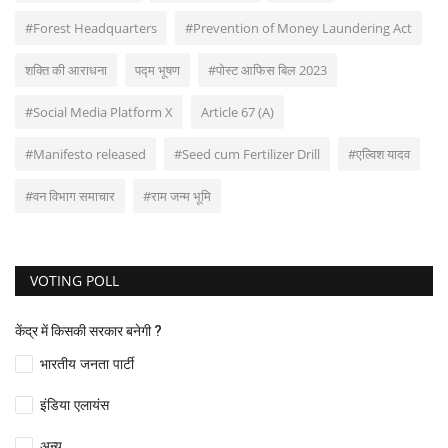
#Forest Headquarters
#Prevention of Money Laundering Act
शक्ति की आराधना
पद्म भूषण
#पोस्ट आफिस बिल 2023
#Social Media Platform X
Article 67 (A)
#Manifesto released
#Seed cum Fertilizer Drill
#एल्विश यादव
#वन विभाग समाचार
#राम जन्म भूमि
VOTING POLL
केंद्र में किसकी सरकार बनेगी ?
भारतीय जनता पार्टी
इंडिया एलायंस
अन्य