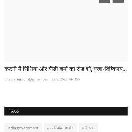
..
कटनी में सिंधिया और बीडी शर्मा का रोड शो, कहा-दिग्विजय...
र
मि
bhavtarini.com@gmail.com
Jul 9, 2022
350
bh
TAGS
india government
राज्य निर्वाचन आयोग
पाकिस्तान