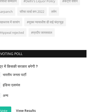
#सिंधी सम्मेलन
#Delhi's Liquor Policy
#कंट्री सेशन
sarpanch
फीफा वर्ल्ड कप 2022
तर्पण
#हाथरस में सत्संग
#मुख्य न्यायाधीश डी वाई चंद्रचूड़
#Appeal rejected
#प्रदीप जायसवाल
VOTING POLL
ंद्र में किसकी सरकार बनेगी ?
भारतीय जनता पार्टी
इंडिया एलायंस
अन्य
View Results
Vote