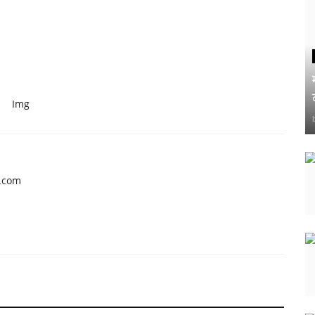
Img
l.com