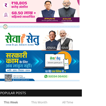
POPULAR POSTS
This Week
This Month
All Time