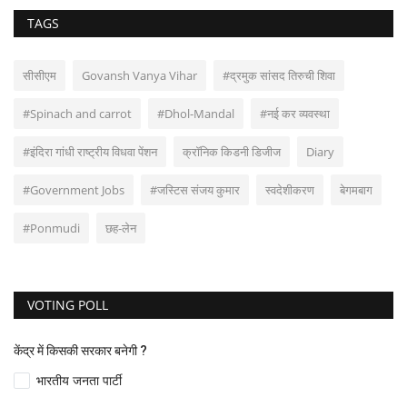
TAGS
सीसीएम
Govansh Vanya Vihar
#द्रमुक सांसद तिरुची शिवा
#Spinach and carrot
#Dhol-Mandal
#नई कर व्यवस्था
#इंदिरा गांधी राष्ट्रीय विधवा पेंशन
क्रॉनिक किडनी डिजीज
Diary
#Government Jobs
#जस्टिस संजय कुमार
स्वदेशीकरण
बेगमबाग
#Ponmudi
छह-लेन
VOTING POLL
केंद्र में किसकी सरकार बनेगी ?
भारतीय जनता पार्टी