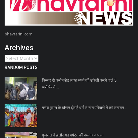
bhavtarini.com
Archives
RANDOM POSTS
किन्नर से करीब डेढ़ लाख रूपये की डकैती करने वाले 5
अरोपिययों...
गणेश पुराण के दौरान ईसाई धर्म से तीन परिवारों ने की सनातन...
गुजरात में छत्तीसगढ़ पर्यटन की दमदार दस्तक