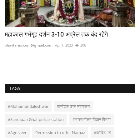
महाकाल गर्भगृह दर्शन 3-10 अप्रेल तक बंद रहेंगे
मह
bhavtarini.com@gmail.com
Apr 1, 2023
206
bh
TAGS
#Mahamandaleshwar
कर्नाटक उच्च न्यायालय
#Sandipan Ghat police station
#भारत मौसम विज्ञान विभाग
#Agniveer
Permission to offer Namaz
#कोविड-19