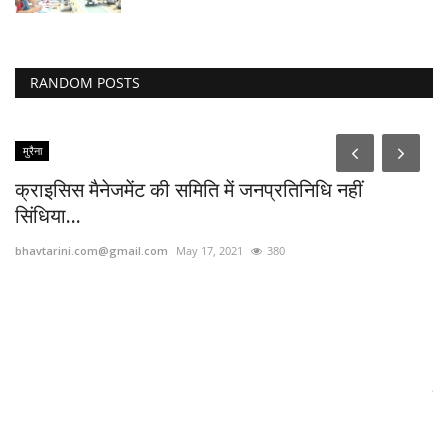
RANDOM POSTS
मुरैना
क्राइसिस मैनेजमेंट की समिति में जनप्रतिनिधि नहीं
सिंधिया...
bhavtarini.com@gmail.com
May 17, 2021
380
नि
bh