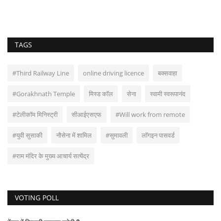
TAGS
#Third Railway Line
online driving licence
बक्सवाहा
#Gorakhnath Temple
मिस्ड कॉल
सेना
स्वामी स्वरूपानंद
#टेलीकॉम मिनिस्ट्री
सीआईएसएफ
#Will work from remote
#युवी सुसाकी
नौसेना में शामिल
#सुमावली
लॉगइन पासवर्ड
#राम मंदिर के मुख्य आचार्य सत्येंद्र
VOTING POLL