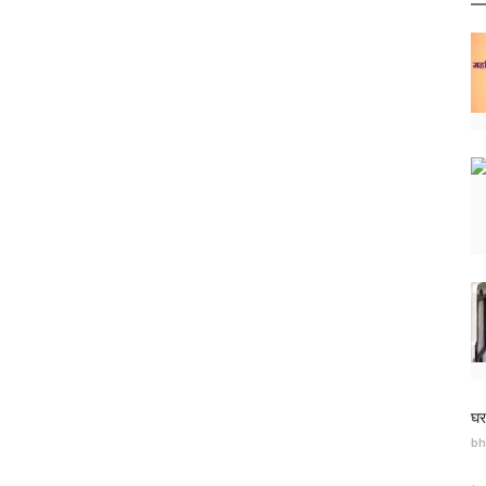
घर
bh