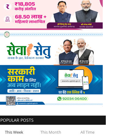
POPULAR POSTS
This Week
This Month
All Time