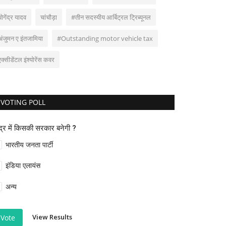
योगेंद्र यादव
चांचौड़ा
#तीन सदस्यीय आर्बिट्रल ट्रिब्यूनल
अंजुमन ए इंतजामिया
#Outstanding motor vehicle tax
एक्सीडेंटल इंश्योरेंस कवर
VOTING POLL
ंद्र में किसकी सरकार बनेगी ?
भारतीय जनता पार्टी
इंडिया एलायंस
अन्य
View Results
Vote