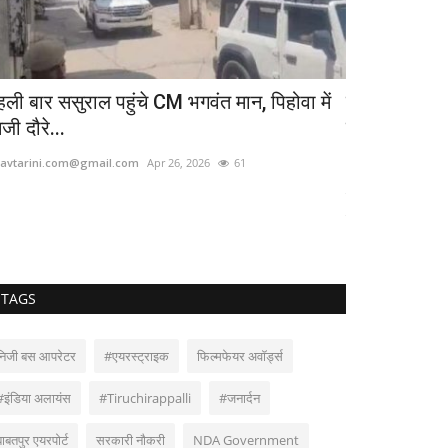
हली बार ससुराल पहुंचे CM भगवंत मान, पिहोवा में
सलमान खान ने 
जी दौरे...
बुलेटप्रूफ...
avtarini.com@gmail.com
Apr 26, 2026
61
bhavtarini.com@g
लगातार मिल रहीं धमकि
सुरक्षा...
TAGS
निजी बस आपरेटर
#एयरस्ट्राइक
फिल्मफेयर अवॉर्ड्स
#इंडिया अलायंस
#Tiruchirappalli
#जनार्दन
बाबतपुर एयरपोर्ट
सरकारी नौकरी
NDA Government