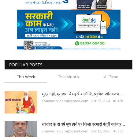
कैरियर
पर्यटन
खेल
धर्म
मनोरंजन
POPULAR POSTS
This Week
This Month
All Time
बिजनेस
शुद्र नही, ब्राह्मण थे महर्षि बाल्मीकि, प्रचेता और वरुण...
राशिफल
bhavtarini.com@gmail.com
Oct 17, 2024
128
संपर्क
सरकार के दो वर्ष पूर्ण होने पर जिला प्रभारी मंत्री गजेन्द्र...
bhavtarini.com@gmail.com
Dec 13, 2025
100