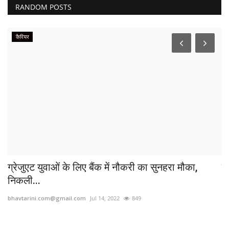
RANDOM POSTS
कैरियर
ग्रेजुएट युवाओं के लिए बैंक में नौकरी का सुनहरा मौका,
र
निकली...
bh
bhavtarini.com@gmail.com
Jul 14, 2022
849