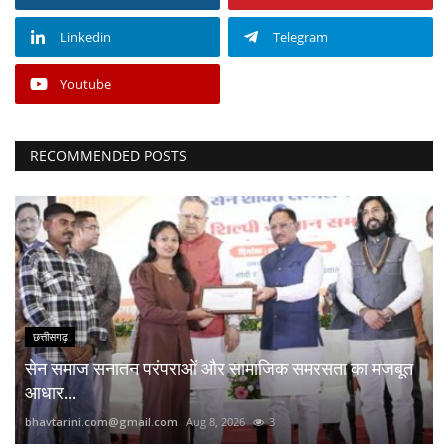
Linkedin
Telegram
Youtube
RECOMMENDED POSTS
छत्तीसगढ़
सेन समाज सनातन परंपराओं और सामाजिक समरसता का मजबूत
आधार...
bhavtarini.com@gmail.com
Aug 8, 2026
3