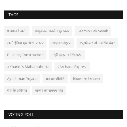
TAGS
#जमानती वारंट
शम्भूदयाल सक्सेना पुरस्कार
Gramin Dak Sevak
खेलो इंडिया यूथ गेम्स -2022
आइआरओएएफ
#प्रोफेसर डॉ. अमरीश चंद्र
Building Construction
मंत्री प्रहलाद सिंह पटेल
#Kharidi's Mahamuhurta
#Archana Express
Ayushman Yojana
आईआरसीटीसी
विद्यालय प्रवेश उत्सव
रीवा के अविराज
भाजपा का संकल्प पत्र
VOTING POLL