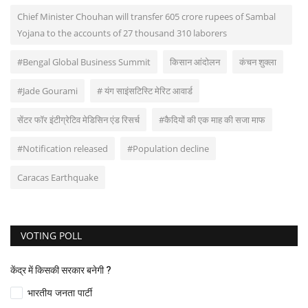
Chief Minister Chouhan will transfer 605 crore rupees of Sambal
Yojana to the accounts of 27 thousand 310 laborers
#Bengal Global Business Summit
किसान आंदोलन
कंचन शुक्ला
#Jade Gourami
# यंग साइंसटिस्टि मेरिट आवार्ड
सेंटर फॉर इंटीग्रेटिव मेडिसिन एंड रिसर्च
#कैदियों की एक माह की सजा माफ
#Notification released
#Population decline
Caracas Earthquake
VOTING POLL
केंद्र में किसकी सरकार बनेगी ?
भारतीय जनता पार्टी