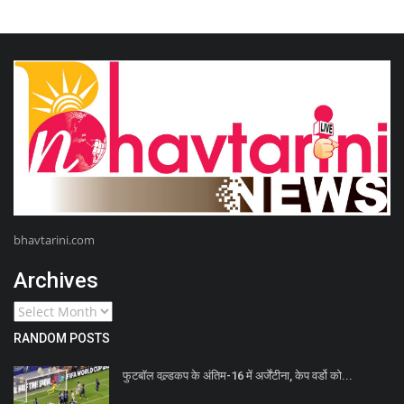
bhavtarini.com
Archives
RANDOM POSTS
फुटबॉल वल्र्डकप के अंतिम-16 में अर्जेंटीना, केप वर्डो को...