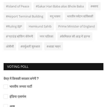
#Island of Peace
#Sakar Hari Baba alias Bhole Baba
#बसपा
#Airport Terminal Building
मनु भाकर
भारतीय पर्यटन सांख्यिकी
#Ruling BJP
Hemkund Sahib
Prime Minister of England
#'ग्राउंड ब्रेकिंग सेरेमनी
नगर पालिका
#केमिकल की आड़ में ड्रग्स
ओबीसी
#वर्चुअली शुरुआत
#आज्ञा चक्र
VOTING POLL
केंद्र में किसकी सरकार बनेगी ?
भारतीय जनता पार्टी
इंडिया एलायंस
अन्य