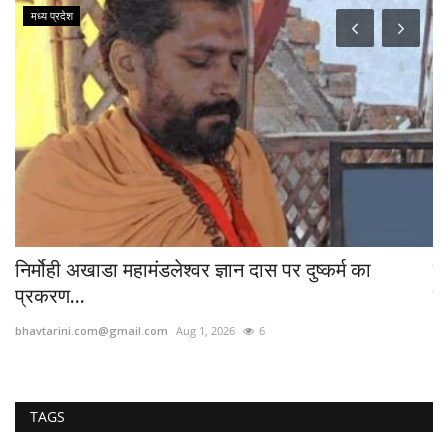
मध्य प्रदेश
..
निर्मोही अखाडा महामंडलेश्वर ज्ञान दास पर दुष्कर्म का
क
प्रकरण...
रि
bhavtarini.com@gmail.com
Aug 1, 2026
6
bh
TAGS