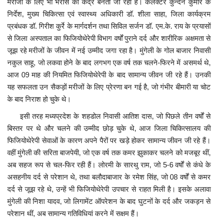
मरीजों के लिए भी भरोसे का केंद्र बनता जा रहा है। कलेक्टर कुन्दन कुमार के
निर्देश, मुख्य चिकित्सा एवं स्वास्थ्य अधिकारी डॉ. शीला साहा, जिला कार्यक्रम
प्रबंधक डॉ. गिरीश कुर्रे के मार्गदर्शन तथा सिविल सर्जन डॉ. एम.के. राय के प्रयासों
से जिला अस्पताल का फिजियोथेरेपी विभाग वर्षों पुराने दर्द और शारीरिक अक्षमता से
जूझ रहे मरीजों के जीवन में नई उम्मीद जगा रहा है। मुंगेली के गोल बाजार निवासी
नकुल साहू, जो लकवा होने के बाद लगभग एक वर्ष तक चलने-फिरने में असमर्थ थे,
आज 09 माह की नियमित फिजियोथेरेपी के बाद सामान्य जीवन जी रहे हैं। उनकी
यह सफलता उन सैकड़ों मरीजों के लिए प्रेरणा बन गई है, जो गंभीर बीमारी या चोट
के बाद निराश हो चुके थे।
इसी तरह मध्यप्रदेश के शहडोल निवासी आतिश दास, जो पिछले तीन वर्षों से
बिस्तर पर थे और चलने की उम्मीद छोड़ चुके थे, आज जिला चिकित्सालय की
फिजियोथेरेपी सेवाओं के कारण अपने पैरों पर खड़े होकर सामान्य जीवन जी रहे हैं।
वहीं मुंगेली की सरिता बाजपेयी, जो एक वर्ष तक कमर झुकाकर चलने को मजबूर थीं,
अब सहज रूप से चल-फिर रही हैं। लोरमी के सारथु राम, जो 5-6 वर्षों से कंधे के
असहनीय दर्द से परेशान थे, तथा बलौदाबाजार के रमेश सिंह, जो 08 वर्षों से कमर
दर्द से जूझ रहे थे, उन्हें भी फिजियोथेरेपी उपचार से राहत मिली है। इसके अलावा
मुंगेली की निशा यादव, जो लिगामेंट ऑपरेशन के बाद घुटनों के दर्द और जकड़न से
परेशान थीं, अब सामान्य गतिविधियां करने में सक्षम हैं।