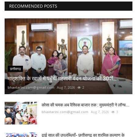
RECOMMENDED POSTS
छत्तीसगढ़
मातृशक्ति के खातों में पहुँची महतारी वंदन योजना की 30वीं...
bhavtarini.com@gmail.com
Aug 7, 2026
2
कोसा की चमक अब वैश्विक बाजार तक : मुख्यमंत्री ने लॉन्च...
bhavtarini.com@gmail.com
Aug 7, 2026
3
ढाई साल की उपलब्धियाँ- छत्तीसगढ़ का श्रमिक कल्याण के