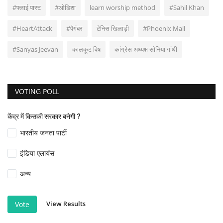
#फ्लाई पास्ट
#ओडिशा
learn worship method
#Sahil Khan
#HeartAttack
#पैगंबर
टेनिस खिलाड़ी
#Phoenix Mall
#Sanyas Jeevan
कालकूट विष
कांग्रेस अध्यक्ष सोनिया गांधी
VOTING POLL
केंद्र में किसकी सरकार बनेगी ?
भारतीय जनता पार्टी
इंडिया एलायंस
अन्य
View Results
Vote