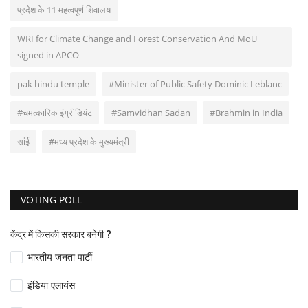
प्रदेश के 11 महत्वपूर्ण शिवालय
WRI for Climate Change and Forest Conservation And MoU
signed in APCO
pak hindu temple
#Minister of Public Safety Dominic Leblanc
#चमत्कारिक इंग्रीडियंट
#Samvidhan Sadan
#Brahmin in India
सांई
#मध्य प्रदेश के मुख्यमंत्री
VOTING POLL
केंद्र में किसकी सरकार बनेगी ?
भारतीय जनता पार्टी
इंडिया एलायंस