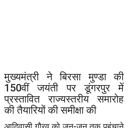
कैरियर
पर्यटन
खेल
धर्म
मनोरंजन
मुख्यमंत्री ने बिरसा मुण्डा की
बिजनेस
150वीं जयंती पर डूंगरपुर में
राशिफल
प्रस्तावित राज्यस्तरीय समारोह
संपर्क
की तैयारियों की समीक्षा की
आदिवासी गौरव को जन-जन तक पहुंचाने