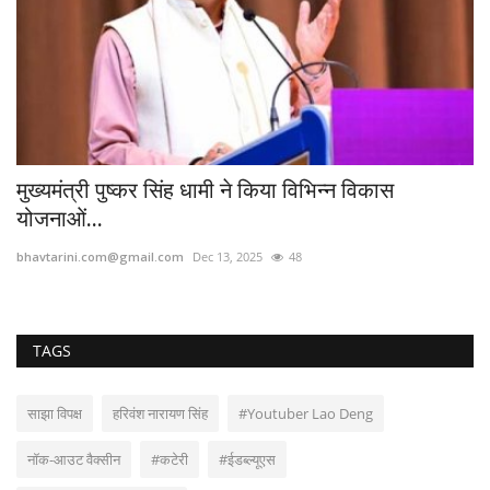
bh
मुख्यमंत्री पुष्कर सिंह धामी ने किया विभिन्न विकास
योजनाओं...
bhavtarini.com@gmail.com
Dec 13, 2025
48
TAGS
साझा विपक्ष
हरिवंश नारायण सिंह
#Youtuber Lao Deng
नॉक-आउट वैक्सीन
#कटेरी
#ईडब्ल्यूएस