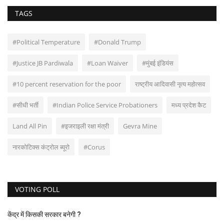
TAGS
#Political Temperature
#Donald Trump
#Justice JB Pardiwala
#Loan Waiver
#मुंबई इंडियंस
#10 percent reservation for the poor
राष्ट्रीय आदिवासी नृत्य महोत्सव
#सीधी भर्ती
#Indian Police Service Probationers
मध्य प्रदेश कैट
Land All Pin
#इजराइली रक्षा मंत्री
Gevra Mine
नारकोटिक्‍स कंट्रोल ब्‍यूरो
#Corus
VOTING POLL
केंद्र में किसकी सरकार बनेगी ?