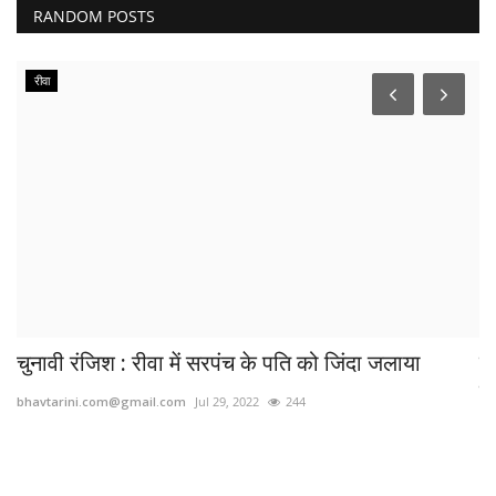
RANDOM POSTS
रीवा
..
चुनावी रंजिश : रीवा में सरपंच के पति को जिंदा जलाया
व
रे
bhavtarini.com@gmail.com
Jul 29, 2022
244
bh