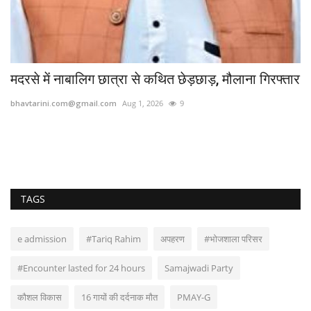
.
मदरसे में नाबालिग छात्रा से कथित छेड़छाड़, मौलाना गिरफ्तार
वा
bhavtarini.com@gmail.com
Aug 1, 2026
9
bh
TAGS
e admission
#Tariq Rahim
अपहरण
#भोजशाला परिसर
#Encounter lasted for 24 hours
Samajwadi Party
कौशल विकास
16 गायों की दर्दनाक मौत
PMAY-G