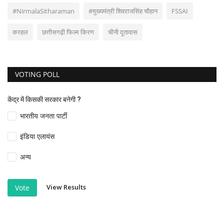
#NirmalaSitharaman
#मुख्यमंत्री शिवराजसिंह चौहान
FSSAI
करहल
छत्तीसगढ़ी फिल्म किरण
चीनी दूतावास
VOTING POLL
केंद्र में किसकी सरकार बनेगी ?
भारतीय जनता पार्टी
इंडिया एलायंस
अन्य
View Results
Vote