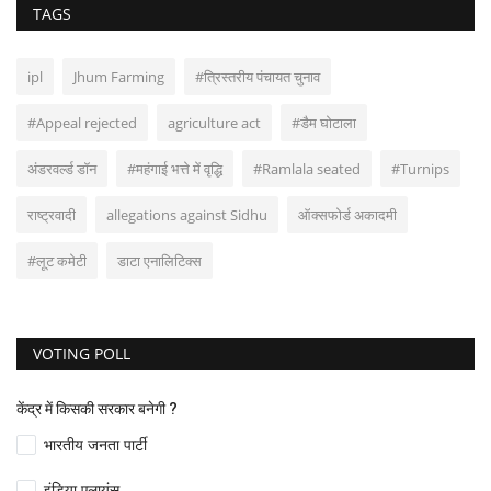
TAGS
ipl
Jhum Farming
#त्रिस्तरीय पंचायत चुनाव
#Appeal rejected
agriculture act
#डैम घोटाला
अंडरवर्ल्ड डॉन
#महंगाई भत्ते में वृद्धि
#Ramlala seated
#Turnips
राष्ट्रवादी
allegations against Sidhu
ऑक्सफोर्ड अकादमी
#लूट कमेटी
डाटा एनालिटिक्स
VOTING POLL
केंद्र में किसकी सरकार बनेगी ?
भारतीय जनता पार्टी
इंडिया एलायंस