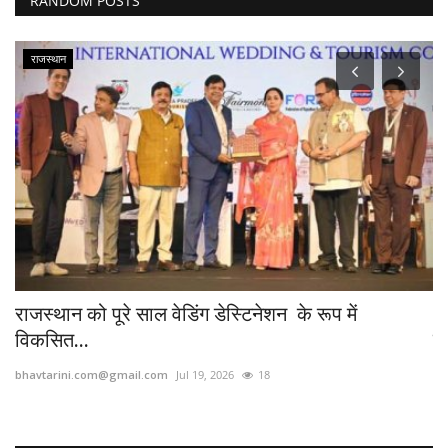
RANDOM POSTS
राजस्थान
राजस्थान को पूरे साल वेडिंग डेस्टिनेशन के रूप में
आय
विकसित...
जा
bhavtarini.com@gmail.com
Jul 19, 2026
18
bh
...