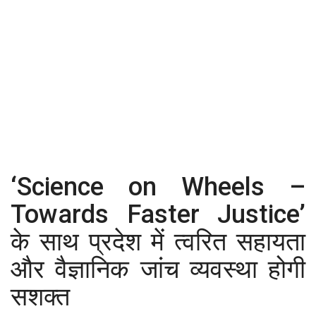
कैरियर
पर्यटन
खेल
धर्म
मनोरंजन
‘Science on Wheels –
बिजनेस
Towards Faster Justice’
राशिफल
के साथ प्रदेश में त्वरित सहायता
संपर्क
और वैज्ञानिक जांच व्यवस्था होगी
सशक्त