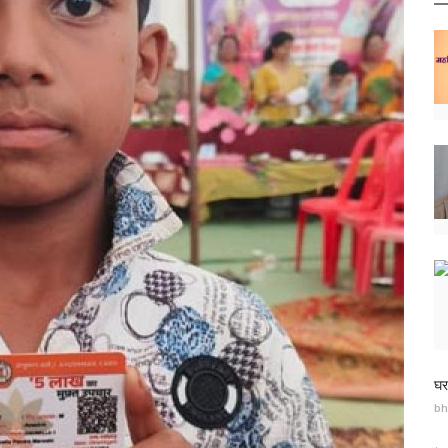
घर
bh