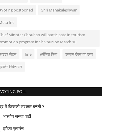
#Voting postponed
Shri Mahakaleshwar
Meta Inc
Chief Minister Chouhan will participate in tourism
promotion program in Shivpuri on March 10
फाइटर जेट्स
fine
#एंजिल फिश
इनकम टैक्स का छापा
प्रवर्तन निदेशायल
VOTING POLL
ंद्र में किसकी सरकार बनेगी ?
भारतीय जनता पार्टी
इंडिया एलायंस