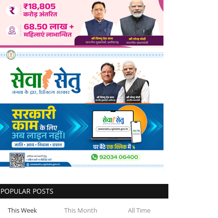
POPULAR POSTS
This Week
This Month
All Time