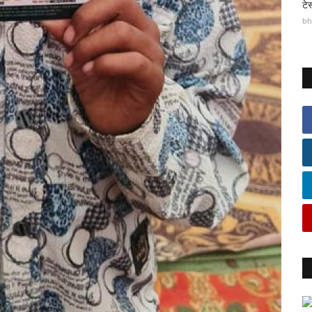
टे
bh